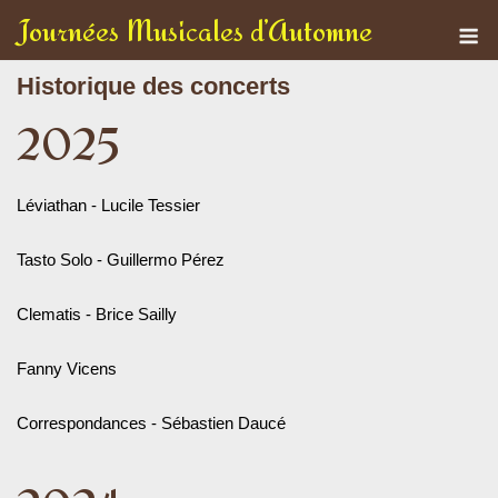
Skip
Journées Musicales d’Automne
M
to
content
Historique des concerts
2025
Léviathan - Lucile Tessier
Tasto Solo - Guillermo Pérez
Clematis - Brice Sailly
Fanny Vicens
Correspondances - Sébastien Daucé