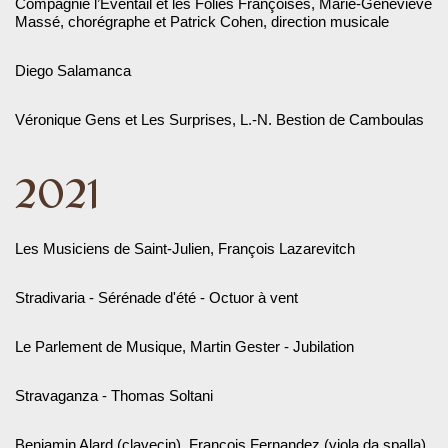
Compagnie l’Éventail et les Folies Françoises, Marie-Geneviève
Massé, chorégraphe et Patrick Cohen, direction musicale
Diego Salamanca
Véronique Gens et Les Surprises, L.-N. Bestion de Camboulas
2021
Les Musiciens de Saint-Julien, François Lazarevitch
Stradivaria - Sérénade d'été - Octuor à vent
Le Parlement de Musique, Martin Gester - Jubilation
Stravaganza - Thomas Soltani
Benjamin Alard (clavecin), François Fernandez (viola da spalla)